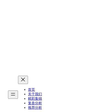
2025-26赛季的美国职业篮球联赛（NBA）是由美
国篮球协会主办，并由NBA联盟管理的第80届赛
季。
看直播
首页
关于我们
精彩集锦
复盘分析
推荐分析