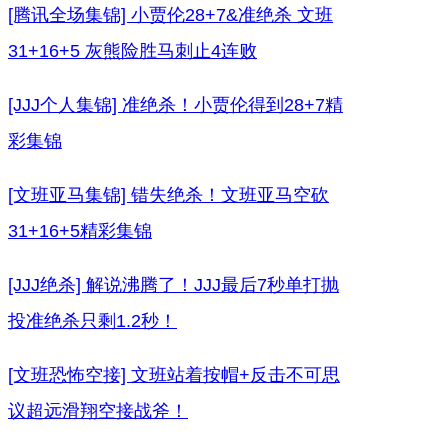
[腾讯全场集锦] 小贾伦28+7&准绝杀 文班
31+16+5 灰熊险胜马刺止4连败
[JJJ个人集锦] 准绝杀！小贾伦得到28+7精
彩集锦
[文班亚马集锦] 错失绝杀！文班亚马空砍
31+16+5精彩集锦
[JJJ绝杀] 解说沸腾了！JJJ最后7秒单打抛
投准绝杀只剩1.2秒！
[文班恐怖空接] 文班站着按帽+反击不可思
议超远滑翔空接战斧！