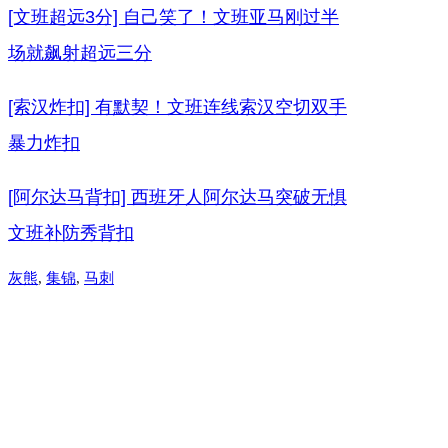
[文班超远3分] 自己笑了！文班亚马刚过半
场就飙射超远三分
[索汉炸扣] 有默契！文班连线索汉空切双手
暴力炸扣
[阿尔达马背扣] 西班牙人阿尔达马突破无惧
文班补防秀背扣
灰熊
, 
集锦
, 
马刺