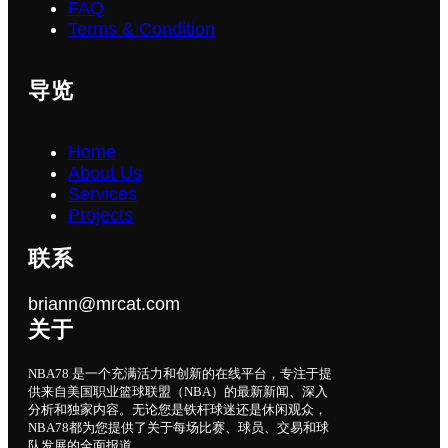
FAQ
Terms & Condition
导览
Home
About Us
Services
Projects
联系
briann@mrcat.com
关于
NBA78 是一个充满活力和创新的在线平台，专注于提
供来自美国职业篮球联盟（NBA）的最新新闻、深入
分析和独家内容。无论您是铁杆球迷还是休闲观众，
NBA78都为您提供了关于每场比赛、球员、交易和球
队发展的全面报道。