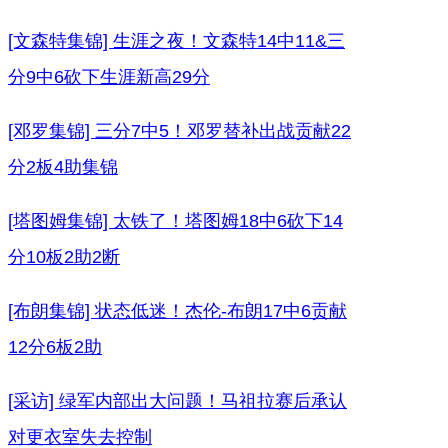
[文森特集锦] 生涯之夜！文森特14中11&三
分9中6砍下生涯新高29分
[邓罗集锦] 三分7中5！邓罗替补出战贡献22
分2板4助集锦
[塔图姆集锦] 太铁了！塔图姆18中6砍下14
分10板2助2断
[布朗集锦] 状态低迷！杰伦-布朗17中6贡献
12分6板2助
[采访] 绿军内部出大问题！马祖拉赛后承认
对更衣室失去控制