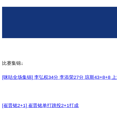
比赛集锦↓
[咪咕全场集锦] 李弘权34分 李添荣27分 琼斯43+8+8
[崔晋铭2+1] 崔晋铭单打跳投2+1打成