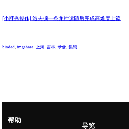
[小胖秀操作] 洛夫顿一条龙控运随后完成高难度上篮
binded
, 
imgshare
, 
上海
, 
吉林
, 
录像
, 
集锦
帮助
导览