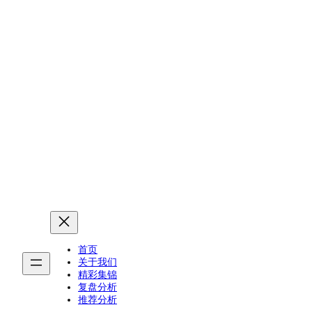
2025-26赛季的美国职业篮球联赛（NBA）是由美
国篮球协会主办，并由NBA联盟管理的第80届赛
季。
看直播
首页
关于我们
精彩集锦
复盘分析
推荐分析