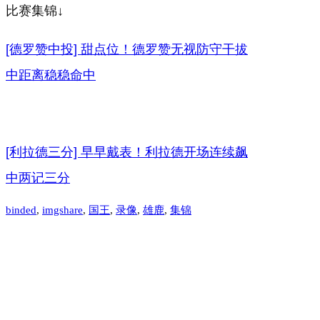
比赛集锦↓
[德罗赞中投] 甜点位！德罗赞无视防守干拔
中距离稳稳命中
[利拉德三分] 早早戴表！利拉德开场连续飙
中两记三分
binded
, 
imgshare
, 
国王
, 
录像
, 
雄鹿
, 
集锦