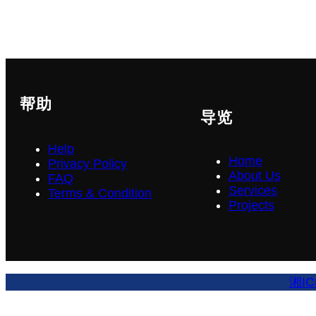
帮助
导览
Help
Home
Privacy Policy
About Us
FAQ
Services
Terms & Condition
Projects
湘IC