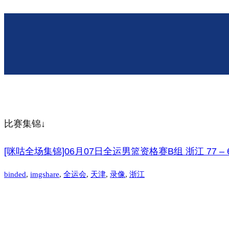
比赛集锦↓
[咪咕全场集锦]06月07日全运男篮资格赛B组 浙江 77 – 
binded
, 
imgshare
, 
全运会
, 
天津
, 
录像
, 
浙江